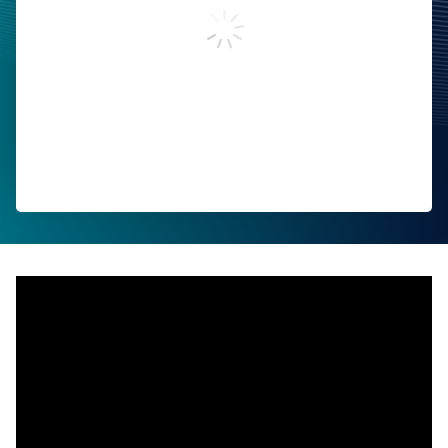
Work Email:
Company:
Job Title:
Country:
By submitting this form, you agree to Tealium's
Terms
of Use
and
Privacy Policy
.
SUBMIT