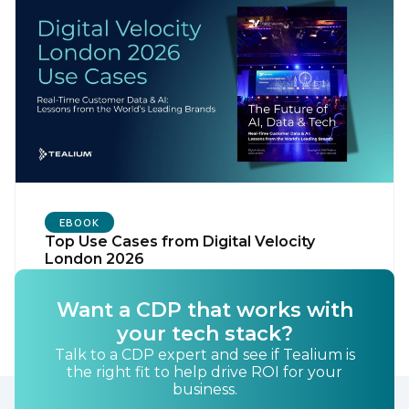
EBOOK
Top Use Cases from Digital Velocity
London 2026
LEARN MORE
Want a CDP that works with
your tech stack?
Talk to a CDP expert and see if Tealium is
the right fit to help drive ROI for your
business.