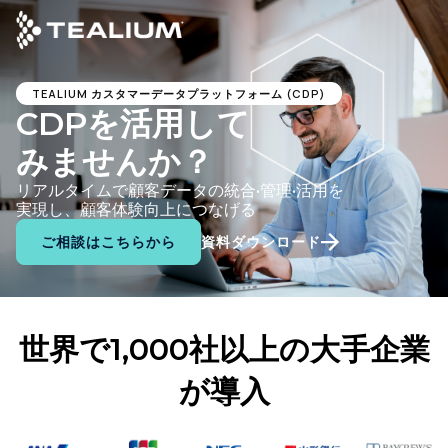
main
content
TEALIUM カスタマーデータプラットフォーム (CDP)
CDPを活用して
みませんか？
リアルタイムで顧客データの統合•管理•活用を
実現し、顧客体験向上につなげる
ご相談はこちらから
資料ダウンロード
世界で1,000社以上の大手企業
が導入