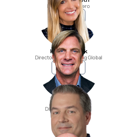
Director Financiero
VER BIO
Heidi Bullock
Directora de Marketing Global
VER BIO
Ted Purcell
Director de Ingresos
VER BIO