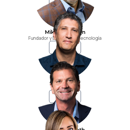
Mike Anderson
Fundador y Director de Tecnología
VER BIO
Ali Behnam
Fundador
VER BIO
Doug Lindroth