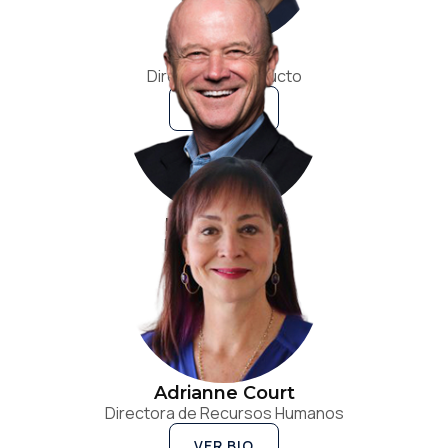
Bob Page
Director de Producto
VER BIO
Phil Maynard
Director Jurídico
VER BIO
Adrianne Court
Directora de Recursos Humanos
VER BIO