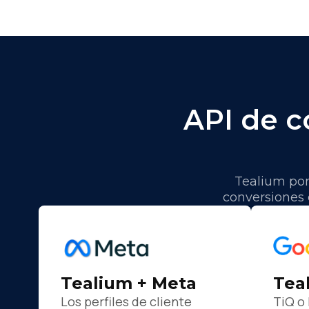
API de c
Tealium pon
conversiones 
Tealium + Meta
Tea
Los perfiles de cliente
TiQ o