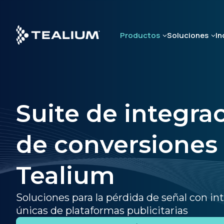
Skip
to
main
Productos
Soluciones
In
content
Suite de integra
de conversiones 
Tealium
Soluciones para la pérdida de señal con in
únicas de plataformas publicitarias