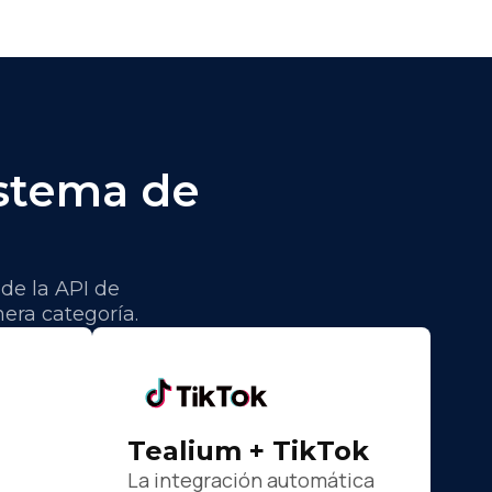
istema de
de la API de
era categoría.
Tealium + TikTok
La integración automática