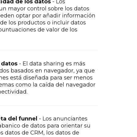
cidad de los datos
- Los
Configur
1
un mayor control sobre los datos
Proporcio
eden optar por añadir información
comportam
e los productos o incluir datos
navegador
puntuaciones de valor de los
más rápid
adicional
 datos
- El data sharing es más
Reforza
2
odos basados en navegador, ya que
grandes
ones está diseñada para ser menos
profesio
lemas como la caída del navegador
garantiz
ectividad.
con plat
TikTok, 
ta del funnel
- Los anunciantes
abanico de datos para orientar su
Medició
3
os datos de CRM, los datos de
reducen 