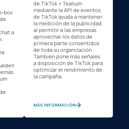
de TikTok + Tealium
mediante la API de eventos
he-box
de TikTok ayuda a mantener
 de
la medición de la publicidad
al permitir a las empresas
chat a
aprovechar los datos de
,
primera parte consentidos
de toda su organización.
ma
También pone más señales
a disposición de TikTok para
Pueden
optimizar el rendimiento de
 demás
la campaña.
ium
 de
MÁS INFORMACIÓN