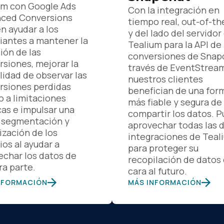
um con Google Ads
Con la integración en
ced Conversions
tiempo real, out-of-t
n ayudar a los
y del lado del servidor
iantes a mantener la
Tealium para la API de
ión de las
conversiones de Snap
rsiones, mejorar la
través de EventStream
lidad de observar las
nuestros clientes
rsiones perdidas
benefician de una for
o a limitaciones
más fiable y segura de
cas e impulsar una
compartir los datos. 
 segmentación y
aprovechar todas las
ización de los
integraciones de Teal
os al ayudar a
para proteger su
echar los datos de
recopilación de datos
ra parte.
cara al futuro.
NFORMACIÓN
MÁS INFORMACIÓN