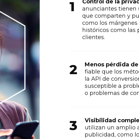
Control de la priva
1
anunciantes tienen 
que comparten y pu
como los márgenes d
históricos como las 
clientes.
Menos pérdida de
2
fiable que los mét
la API de conversi
susceptible a prob
o problemas de con
Visibilidad comple
3
utilizan un amplio 
publicidad, como l