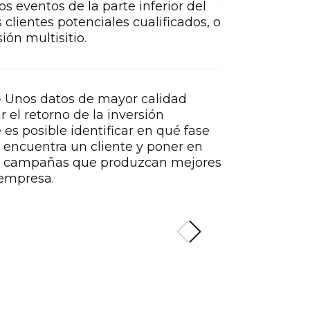
los eventos de la parte inferior del
permiten
s clientes potenciales cualificados, o
cambios 
ión multisitio.
Control
4
 Unos datos de mayor calidad
decidir 
el retorno de la inversión
como inc
e es posible identificar en qué fase
puntuaci
e encuentra un cliente y poner en
paso/acc
o campañas que produzcan mejores
en un si
 empresa.