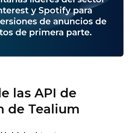
terest y Spotify para
versiones de anuncios de
os de primera parte.
e las API de
Venta
n de Tealium
conve