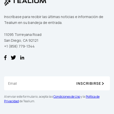
Inscríbase para recibir las últimas noticias e información de
Tealium en su bandeja de entrada.
Al enviar este formulario, acepta las
Condiciones de Uso
y la
Política de Privacidad
de Tealium.
11095 Torreyana Road
San Diego, CA 92121
+1 (858) 779-1344
ENVIAR
INSCRIBIRSE
Al enviar este formulario, acepta las
Condiciones de Uso
y la
Política de
Privacidad
de Tealium.