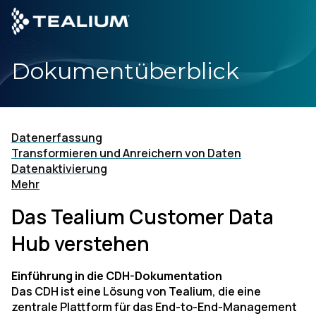
main
content
Dokumentüberblick
D
Produkte
Datenerfassung
Lösungen
Transformieren und Anreichern von Daten
Datenaktivierung
Mehr
Branchen
Das Tealium Customer Data
Partner
Hub verstehen
Ressourcen
Einführung in die CDH-Dokumentation
Das CDH ist eine Lösung von Tealium, die eine
zentrale Plattform für das End-to-End-Management
Unternehmen