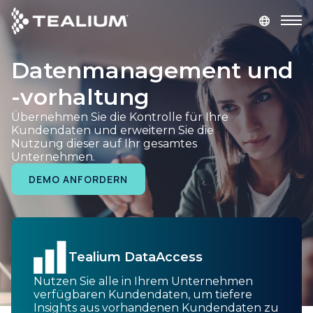
main
content
Datenmanagement und
DEMO ANFORDERN
LOGIN
-vorhaltung
Produkte
Übernehmen Sie die Kontrolle für Ihre
Kundendaten und erweitern Sie die
Nutzung dieser auf Ihr gesamtes
Lösungen
Unternehmen.
DEMO ANFORDERN
Branchen
Partner
Tealium DataAccess
Ressourcen
Nutzen Sie alle in Ihrem Unternehmen
verfügbaren Kundendaten, um tiefere
Insights aus vorhandenen Kundendaten zu
Unternehmen