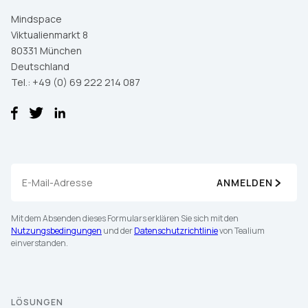
Mit dem Absenden dieses Formulars erklären Sie sich mit den
Nutzungsbedingungen
und der
Datenschutzrichtlinie
von
Mindspace
Tealium einverstanden.
Viktualienmarkt 8
80331 München
Deutschland
Tel.: +49 (0) 69 222 214 087
ABSENDEN
ANMELDEN
Mit dem Absenden dieses Formulars erklären Sie sich mit den
Nutzungsbedingungen
und der
Datenschutzrichtlinie
von Tealium
einverstanden.
LÖSUNGEN