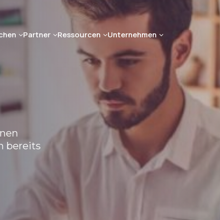
chen
Partner
Ressourcen
Unternehmen
onen
n bereits