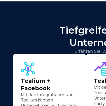
Tiefgreif
Untern
Erfahren Sie,
Tealium +
Tea
Mit d
Facebook
Teali
Mit den Integrationen von
Unter
Tealium können
Party
Unternehmen hochwertige