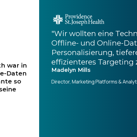
"Wir wollten eine Techn
Offline- und Online-D
Personalisierung, tief
effizienteres Targeting
th war in
Madelyn Mills
ne-Daten
nnte so
Director, Marketing Platforms & Analyt
 seine