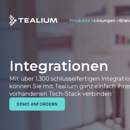
Skip
to
main
Produkte
Lösungen
Bran
content
Integrationen
Mit über 1.300 schlüsselfertigen Integrati
können Sie mit Tealium ganz einfach Ihre
vorhandenen Tech-Stack verbinden
DEMO ANFORDERN