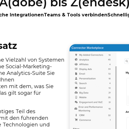
A(dobe) bis Z(endesk
che Integrationen
Teams & Tools verbinden
Schnelli
satz
ne Vielzahl von Systemen
he Social-Marketing-
e Analytics-Suite Sie
 Ihnen
iten mit dem, was Sie
s gilt sogar für
tiges Teil des
 mit den führenden
re Technologien und