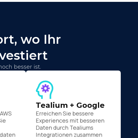
rt, wo Ihr
estiert
ch besser ist.
Tealium + Google
 AWS
Erreichen Sie bessere
Sie
Experiences mit besseren
Daten durch Tealiums
daten
Integrationen zusammen