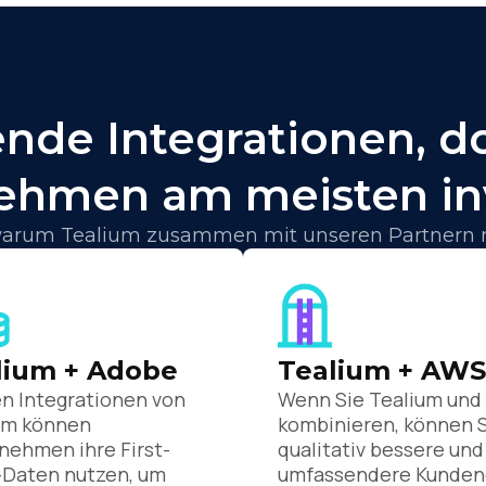
ende Integrationen, do
ehmen am meisten inv
 warum Tealium zusammen mit unseren Partnern no
lium + Adobe
Tealium + AWS
en Integrationen von
Wenn Sie Tealium und
um können
kombinieren, können 
nehmen ihre First-
qualitativ bessere und
-Daten nutzen, um
umfassendere Kunden