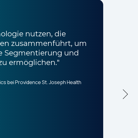
ologie nutzen, die
aten zusammenführt, um
ere Segmentierung und
 zu ermöglichen."
HKBN
neue
Pers
ics bei Providence St. Joseph Health
weni
durc