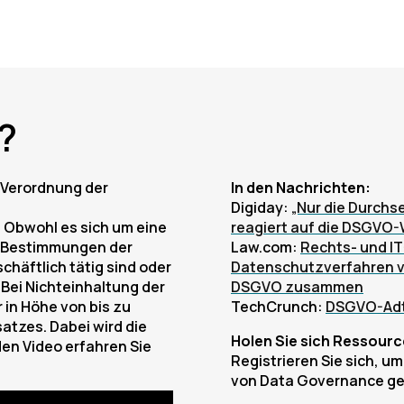
?
e Verordnung der
In den Nachrichten:
Digiday:
„Nur die Durchs
Obwohl es sich um eine
reagiert auf die DSGVO
e Bestimmungen der
Law.com:
Rechts- und IT
häftlich tätig sind oder
Datenschutzverfahren vo
Bei Nichteinhaltung der
DSGVO zusammen
n Höhe von bis zu
TechCrunch:
DSGVO-Adt
atzes. Dabei wird die
Holen Sie sich Ressour
en Video erfahren Sie
Registrieren Sie sich, u
von Data Governance ge