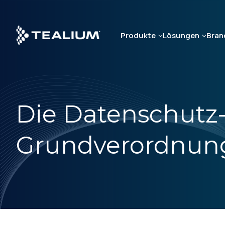
Skip
to
main
Produkte
Lösungen
Bran
content
Die Datenschutz
Grundverordnun