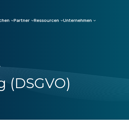
chen
Partner
Ressourcen
Unternehmen
-
g (DSGVO)