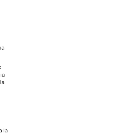
ia
s
ia
la
 la