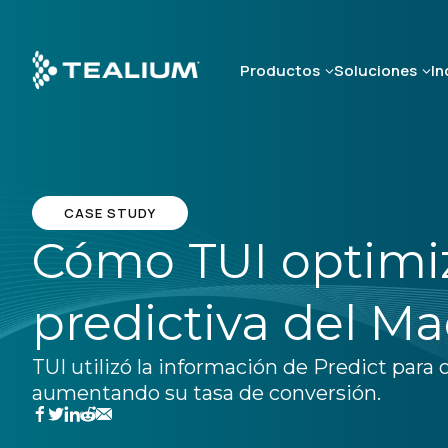
Skip
to
main
Productos
Soluciones
In
content
CASE STUDY
Cómo TUI optimiz
predictiva del M
TUI utilizó la información de Predict para 
aumentando su tasa de conversión.