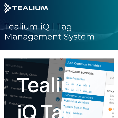
main
content
Tealium iQ | Tag
DEMO ANFORDERN
LOGIN
Management System
Produkte
Lösungen
Branchen
Tealium
Partner
iQ Tag
Ressourcen
Unternehmen