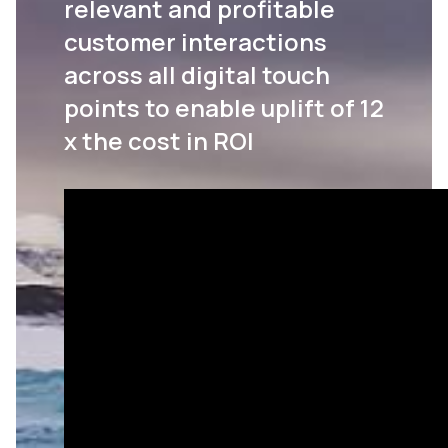
relevant and profitable
customer interactions
across all digital touch
points to enable uplift of 12
x the cost in ROI