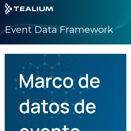
main
content
Event Data Framework
SOLICITA UNA DEMO
INICIO DE 
Productos
Soluciones
Marco de
Industrias
Partners
datos de
Recursos
Empresa