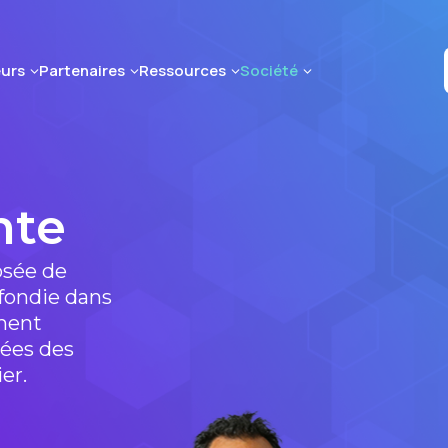
urs
Partenaires
Ressources
Société
nte
osée de
fondie dans
ment
nées des
er.