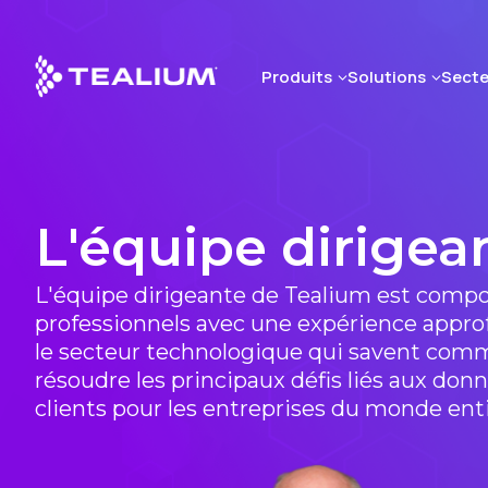
Skip
to
main
Produits
Solutions
Secte
content
L'équipe dirigea
L'équipe dirigeante de Tealium est comp
professionnels avec une expérience appro
le secteur technologique qui savent com
résoudre les principaux défis liés aux don
clients pour les entreprises du monde enti