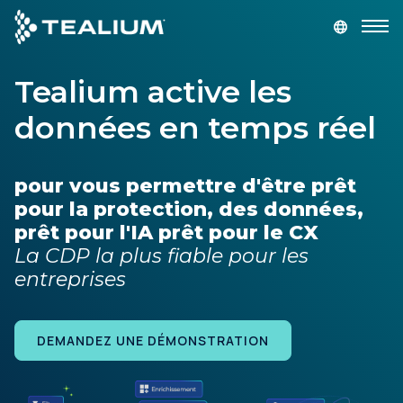
main
content
Tealium active les
DEMANDEZ UNE DÉMONSTRATION
LOGIN
données en temps réel
Produits
pour vous permettre d'être prêt
Solutions
pour la protection, des données,
prêt pour l'IA prêt pour le CX
Secteurs
La CDP la plus fiable pour les
entreprises
Partenaires
DEMANDEZ UNE DÉMONSTRATION
Ressources
Société