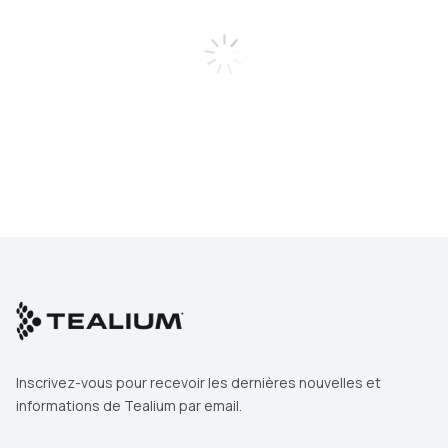
Email Professionnel
Nom de la Société
Profession
Pays
Inscrivez-vous pour recevoir les dernières nouvelles et
informations de Tealium par email.
En soumettant ce formulaire, vous acceptez les
Conditions
d'Utilisation
et la
Politique de Confidentialité
de Tealium.