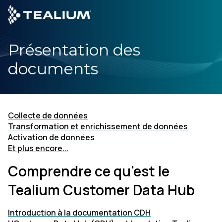
main
content
Présentation des
DEMANDE
documents
Produits
Solutions
Collecte de données
Transformation et enrichissement de données
Secteurs
Activation de données
Et plus encore...
Partenaires
Comprendre ce qu'est le
Tealium Customer Data Hub
Ressources
Introduction à la documentation CDH
Société