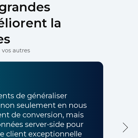
 grandes
liorent la
es
 vos autres
nts de généraliser
il, non seulement en nous
ent de conversion, mais
données server-side pour
Grâc
 client exceptionnelle
comp