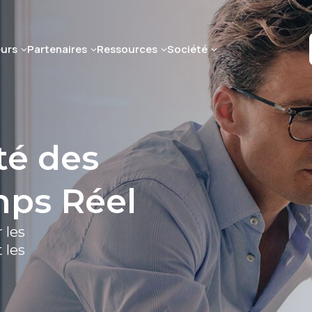
urs
Partenaires
Ressources
Société
té des
mps Réel
 les
 les