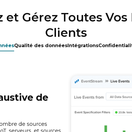
z et Gérez Toutes Vo
Clients
onnées
Qualité des données
Intégrations
Confidential
haustive de
nombre de sources
oT, serveurs, et sources