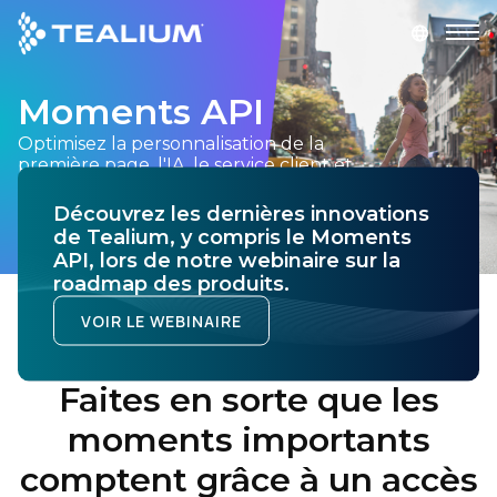
main
content
Moments API
DEMANDEZ UNE DÉMONSTRATION
LOGIN
Optimisez la personnalisation de la
première page, l'IA, le service client et
Produits
d'autres cas d'usage en configurant
l'accès API en temps réel à des données
Découvrez les dernières innovations
client spécifiques dans Tealium.
de Tealium, y compris le Moments
Solutions
API, lors de notre webinaire sur la
roadmap des produits.
Secteurs
VOIR LE WEBINAIRE
Partenaires
Faites en sorte que les
Ressources
moments importants
comptent grâce à un accès
Société