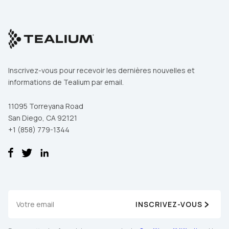
Pays
Inscrivez-vous pour recevoir les dernières nouvelles et
informations de Tealium par email.
En soumettant ce formulaire, vous acceptez les
Conditions
d'Utilisation
et la
Politique de Confidentialité
de Tealium.
11095 Torreyana Road
San Diego, CA 92121
+1 (858) 779-1344
SOUMETTRE
INSCRIVEZ-VOUS