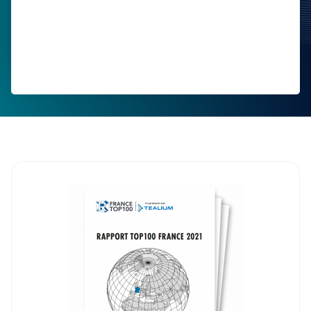
Nom de la Société
Profession
Pays:
En soumettant ce formulaire, vous acceptez les
Conditions d'Utilisation
et la
Politique de
Confidentialité
de Tealium.
SOUMETTRE