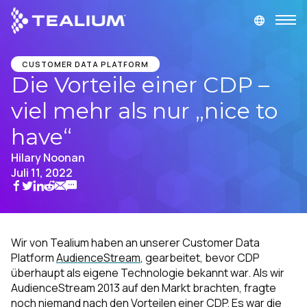
main
content
DEMO ANFORDERN
LOGIN
CUSTOMER DATA PLATFORM
Die Vorteile einer CDP –
viel mehr als nur „nice to
Produkte
have“
Lösungen
Hilary Noonan
Juli 11, 2022
Branchen
Partner
Wir von Tealium haben an unserer Customer Data
Platform
AudienceStream
, gearbeitet, bevor CDP
Ressourcen
überhaupt als eigene Technologie bekannt war. Als wir
AudienceStream 2013 auf den Markt brachten, fragte
noch niemand nach den Vorteilen einer CDP. Es war die
Unternehmen