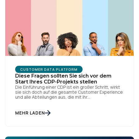
there is always room for continued optimization to
your data governance and ongoing strategy!
CUSTOMER DATA PLATFORM
Diese Fragen sollten Sie sich vor dem
Start Ihres CDP-Projekts stellen
Die Einführung einer CDP ist ein großer Schritt, wirkt
sie sich doch auf die gesamte Customer Experience
und alle Abteilungen aus, die mit ihr
zusammenhängen. Und wie wir bereits in unserem
letzten Post festgestellt haben, ist das
Auswahlverfahren sehr komplex, da es so viele
MEHR LADEN
unterschiedliche Lösungen gibt. Um Ihnen bei dieser
Herkulesaufgabe ein wenig unter […]