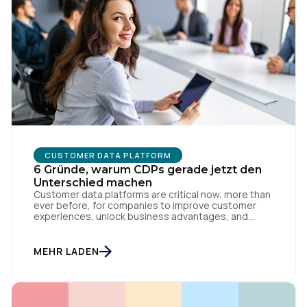
CUSTOMER DATA PLATFORM
6 Gründe, warum CDPs gerade jetzt den
Unterschied machen
Customer data platforms are critical now, more than
ever before, for companies to improve customer
experiences, unlock business advantages, and
provide operational efficiency and stability in a time
of constant flux. Customer Data Platforms (CDPs)
are being centered at the core of companies across
MEHR LADEN
the globe, with growing teams of customer data
experts working to activate this critical asset right
away. And for those organizations that already have
experience leveraging customer data for improved
customer experiences and business operations,