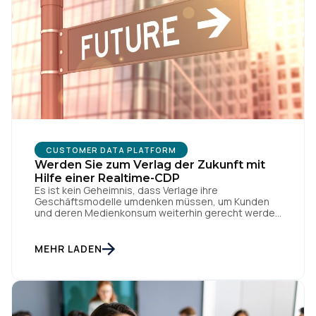
CUSTOMER DATA PLATFORM
Werden Sie zum Verlag der Zukunft mit
Hilfe einer Realtime-CDP
Es ist kein Geheimnis, dass Verlage ihre
Geschäftsmodelle umdenken müssen, um Kunden
und deren Medienkonsum weiterhin gerecht werden
zu können. Durch die drastische Veränderung des
Konsumentenverhaltens sehen sich Verlage mit
neuen Herausforderungen konfrontiert. Wenige
MEHR LADEN
Branchen erlebten in den letzten zehn Jahren einen
derart tiefgreifenden Wandel. Die aktuelle
Verlagslandschaft Der Lebenszyklus der Inhalte wird
immer kürzer. […]