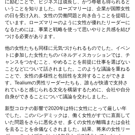
に励むことで、ビジネスは成長し、かつ尊敬も得られると
いうことを知りました。ローズマリーは、企業が国際女性
の日を受け入れ、女性の労働問題と向き合うことを提唱し
ています。ローズマリーのように女性が優れたリーダーに
なるためには、事業と戦略を使って思いやりと共感を結び
つける必要があります。
他の女性たちも同様に元気づけられるものでした。イベン
トに参加した女性たちのパネルディスカッションでは、チ
ャンスをつかむこと、やめることを前提に仕事を選ばない
ことなどについて話されました。このような議論を重ねる
ことで、女性の多様性と包括性を支持することができま
す。Tealiumの男性リーダーたちも、誰もが快適で支持さ
れていると感じられる文化を構築するために、会社や自分
自身ができることについて議論を交わしました。
新型コロナの影響で2020年は特に女性にとって厳しい年
でした。このパンデミックは、働く女性がすでに直面して
いた問題をさらに悪化させ、多くの女性が離職または会社
を去ることを余儀なくされました。結果、将来の女性リー