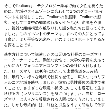
そこでTealiumは、テクノロジー業界で働く女性を祝うた
めに、地域やタイムゾーンに合わせて2つのグローバルイ
ベントを開催しました。Tealiumの首脳陣、Tealiumの顧
客、そして世界中の知能溢れる女性たちが、逆境を克服
し、複雑な組織構造を舵取りした話を私たちに語ってくれ
ました。このイベントのテーマは、すべての人にとってよ
り良い、より平等な未来を、どのようにサポートできるか
を探ることです。
基本方針について講演したのは元UPS社長のローズマリ
ー・ターナーでした。勤勉な女性で、大学の学費を支払う
ためにカリフォルニア州コンプトンの会社に入社しまし
た。ローズマリーは40年にわたって出世街道を歩み続
け、最終的に様々な地域で社長を歴任し、広大な北カリフ
ォルニア地域を統括しました。彼女は男性優位の環境で働
くことで、さまざまな環境・状況に対しても適応して生き
延びる力（レジリエンス）を身につけました。当初、ロー
ズマリーは人々から尊敬される人間になろうとしていまし
た。しかし最終的には、利益と損益をうまく管理して仕事