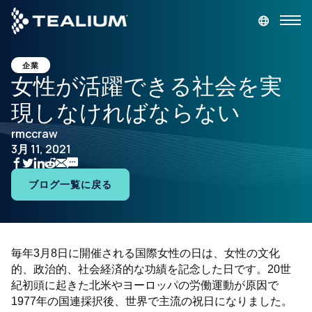
main
content
デモを依頼
ログイン
企業
女性が活躍できる社会を実
現しなければならない
プラットフォーム
rmccraw
3月 11, 2021
ソリューション
ブログ一覧に戻る
業種
リソース
毎年3月8日に開催される国際女性の日は、女性の文化
的、政治的、社会経済的な功績を記念した日です。20世
会社
紀初頭に起きた北米やヨーロッパの労働運動が原因で
1977年の国連採択後、世界で主流の祝日になりました。