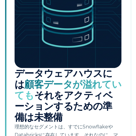
データウェアハウスに
は
顧客データが溢れてい
ても
それをアクティベ
ーションするための準
備は未整備
理想的なセグメントは、すでにSnowflakeや
Databricksに存在しています。それなのに、マ