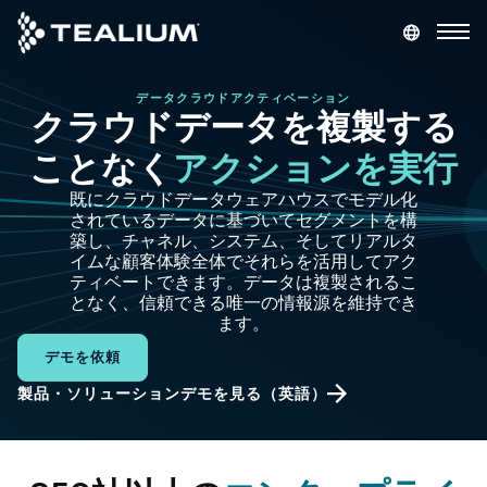
main
content
データクラウドアクティベーション
デモを依頼
ログイン
クラウドデータを複製する
ことなく
アクションを実行
プラットフォーム
既にクラウドデータウェアハウスでモデル化
されているデータに基づいてセグメントを構
ソリューション
築し、チャネル、システム、そしてリアルタ
イムな顧客体験全体でそれらを活用してアク
ティベートできます。データは複製されるこ
業種
となく、信頼できる唯一の情報源を維持でき
ます。
デモを依頼
リソース
製品・ソリューションデモを見る（英語）
会社