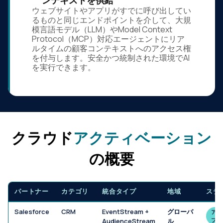
ンテキストを供給
ウェブサイトやアプリがすでに呼び出してい
るものと同じエンドポイントを介して、大規
模言語モデル（LLM）やModel Context
Protocol（MCP）対応エージェントにリア
ルタイムの顧客コンテキストへのアクセス権
を付与します。安全かつ統制された環境でAI
を実行できます。
クラウド
アクティベーション
の概要
パートナー
カテゴリ
統合タイプ
地域
ステ
Salesforce
CRM
EventStream +
グローバ
アク
ブ
AudienceStream
ル