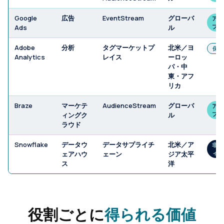
Google
広告
EventStream
グローバ
アク
ブ
Ads
ル
Adobe
分析
タグマーケットプ
北米／ヨ
保留
Analytics
レイス
ーロッ
パ・中
東・アフ
リカ
Braze
マーケテ
AudienceStream
グローバ
アク
ブ
ィングク
ル
ラウド
Snowflake
データウ
データサプライチ
北米／ア
非ア
ィブ
ェアハウ
ェーン
ジア太平
ス
洋
役割ごとに
得られる価値