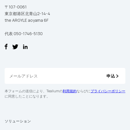
〒107-0061
東京都港区北青山2-14-4
本フォームの送信により、Tealiumの
利用規約
ならびに
プライバシーポ
リシー
に同意したことになります。
the ARGYLE aoyama 6F
代表 050-1746-5130
送信
申込
本フォームの送信により、Tealiumの
利用規約
ならびに
プライバシーポリシー
に同意したことになります。
ソリューション