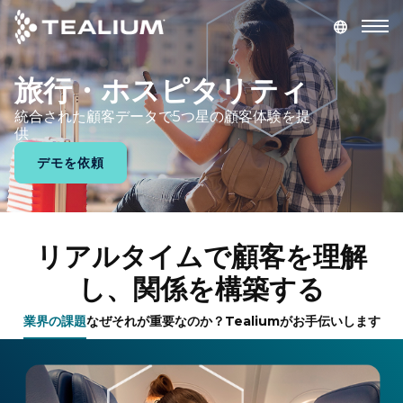
main
content
旅行・ホスピタリティ
デモを依頼
ログイン
統合された顧客データで5つ星の顧客体験を提
供
プラットフォーム
デモを依頼
ソリューション
業種
リアルタイムで顧客を理解
し、関係を構築する
リソース
業界の課題
なぜそれが重要なのか？
Tealiumがお手伝いします
会社