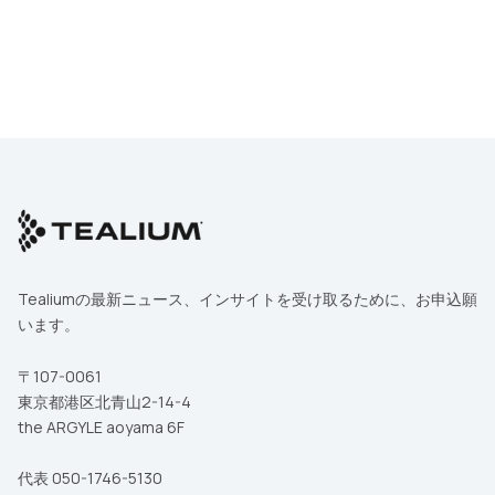
お電話番号
会社名
部署および役職
国
Tealiumの最新ニュース、インサイトを受け取るために、お申込願
います。
お問い合わせ内容
〒107-0061
東京都港区北青山2-14-4
本フォームの送信により、Tealiumの
利用規約
ならびに
プライバシーポ
リシー
に同意したことになります。
the ARGYLE aoyama 6F
代表 050-1746-5130