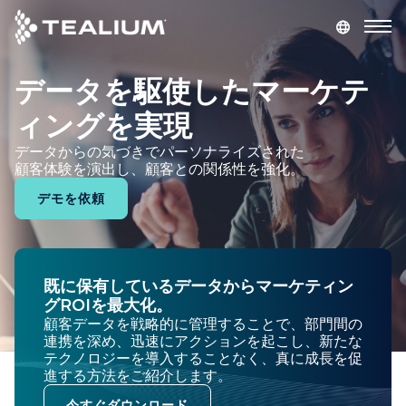
main
content
データを駆使したマーケテ
デモを依頼
ログイン
ィングを実現
プラットフォーム
データからの気づきでパーソナライズされた
顧客体験を演出し、顧客との関係性を強化。
ソリューション
デモを依頼
業種
既に保有しているデータからマーケティン
リソース
グROIを最大化。
顧客データを戦略的に管理することで、部門間の
連携を深め、迅速にアクションを起こし、新たな
会社
テクノロジーを導入することなく、真に成長を促
進する方法をご紹介します。
今すぐダウンロード