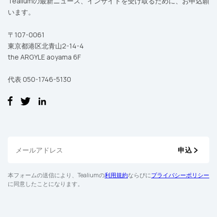
Tealiumの最新ニュース、インサイトを受け取るために、お申込願
います。
お問い合わせ内容
〒107-0061
東京都港区北青山2-14-4
本フォームの送信により、Tealiumの
利用規約
ならびに
プライバシーポ
リシー
に同意したことになります。
the ARGYLE aoyama 6F
代表 050-1746-5130
送信
申込
本フォームの送信により、Tealiumの
利用規約
ならびに
プライバシーポリシー
に同意したことになります。