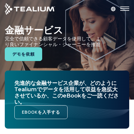
main
content
金融サービス
デモを依頼
ログイン
完全で信頼できる顧客データを使用して、よ
り良いファイナンシャル・ジャーニーを推進
プラットフォーム
デモを依頼
ソリューション
業種
先進的な金融サービス企業が、どのように
Tealiumでデータを活用して収益を急拡大
させているか、このeBookをご一読くださ
リソース
い。
EBOOKを入手する
会社