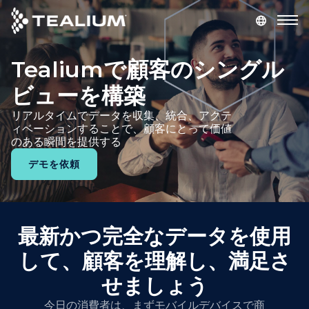
main
content
Tealiumで顧客のシングル
デモを依頼
ログイン
ビューを構築
プラットフォーム
リアルタイムでデータを収集、統合、アクテ
ィベーションすることで、顧客にとって価値
のある瞬間を提供する
ソリューション
デモを依頼
業種
リソース
最新かつ完全なデータを使用
して、顧客を理解し、満足さ
会社
せましょう
今日の消費者は、まずモバイルデバイスで商