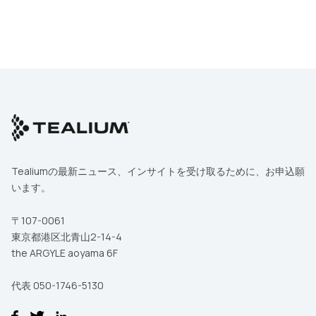
会社名
部署および役職
国
Tealiumの最新ニュース、インサイトを受け取るために、お申込願
います。
お問い合わせ内容
〒107-0061
東京都港区北青山2-14-4
本フォームの送信により、Tealiumの
利用規約
ならびに
プライバシーポ
リシー
に同意したことになります。
the ARGYLE aoyama 6F
代表 050-1746-5130
送信