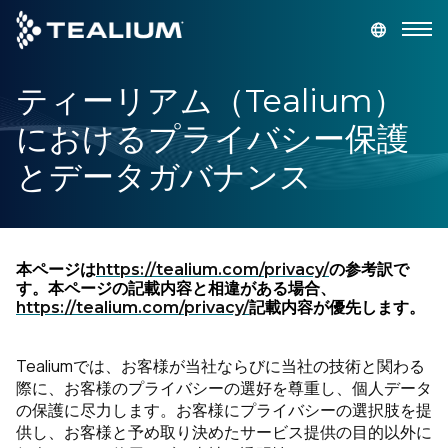
main
content
ティーリアム（Tealium）
デモを依頼
ログイン
におけるプライバシー保護
プラットフォーム
とデータガバナンス
ソリューション
本ページは
https://tealium.com/privacy/
の参考訳で
業種
す。本ページの記載内容と相違がある場合、
https://tealium.com/privacy/
記載内容が優先します。
リソース
Tealiumでは、お客様が当社ならびに当社の技術と関わる
際に、お客様のプライバシーの選好を尊重し、個人データ
会社
の保護に尽力します。お客様にプライバシーの選択肢を提
供し、お客様と予め取り決めたサービス提供の目的以外に