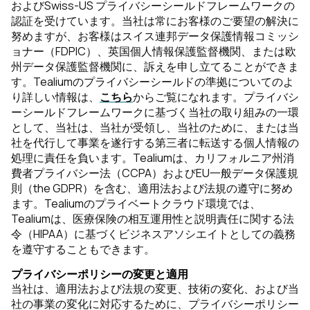
およびSwiss-US プライバシーシールドフレームワークの
認証を受けています。当社は常にお客様のご要望の解決に
努めますが、お客様はスイス連邦データ保護情報コミッシ
ョナー（FDPIC）、英国個人情報保護監督機関、または欧
州データ保護監督機関に、訴えを申し立てることができま
す。Tealiumのプライバシーシールドの準拠についてのよ
り詳しい情報は、
こちら
からご覧になれます。プライバシ
ーシールドフレームワークに基づく当社の取り組みの一環
として、当社は、当社が受領し、当社のために、または当
社を代行して事業を遂行する第三者に転送する個人情報の
処理に責任を負います。Tealiumは、カリフォルニア州消
費者プライバシー法（CCPA）およびEU一般データ保護規
則（the GDPR）を含む、適用法および法規の遵守に努め
ます。Tealiumのプライベートクラウド環境では、
Tealiumは、医療保険の相互運用性と説明責任に関する法
令（HIPAA）に基づくビジネスアソシエイトとしての義務
を遵守することもできます。
プライバシーポリシーの変更と適用
当社は、適用法および法規の変更、技術の変化、および当
社の事業の変化に対応するために、プライバシーポリシー