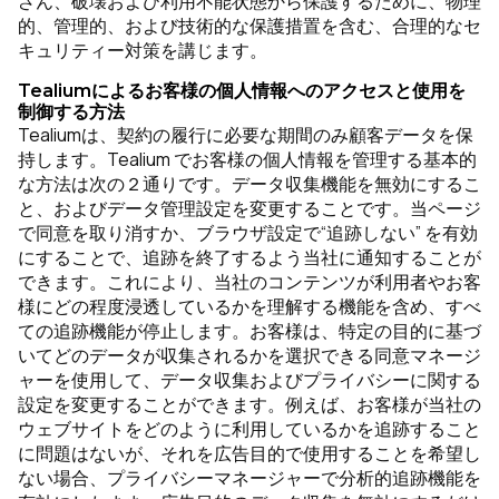
ざん、破壊および利用不能状態から保護するために、物理
的、管理的、および技術的な保護措置を含む、合理的なセ
キュリティー対策を講じます。
Tealiumによるお客様の個人情報へのアクセスと使用を
制御する方法
Tealiumは、契約の履行に必要な期間のみ顧客データを保
持します。Tealium でお客様の個人情報を管理する基本的
な方法は次の２通りです。データ収集機能を無効にするこ
と、およびデータ管理設定を変更することです。当ページ
で同意を取り消すか、ブラウザ設定で“追跡しない” を有効
にすることで、追跡を終了するよう当社に通知することが
できます。これにより、当社のコンテンツが利用者やお客
様にどの程度浸透しているかを理解する機能を含め、すべ
ての追跡機能が停止します。お客様は、特定の目的に基づ
いてどのデータが収集されるかを選択できる同意マネージ
ャーを使用して、データ収集およびプライバシーに関する
設定を変更することができます。例えば、お客様が当社の
ウェブサイトをどのように利用しているかを追跡すること
に問題はないが、それを広告目的で使用することを希望し
ない場合、プライバシーマネージャーで分析的追跡機能を