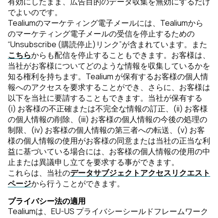
有効にしたまま、広告目的のデータ収集を無効にするだけ
でよいのです。
Tealiumのマーケティング電子メールには、Tealiumから
のマーケティング電子メールの受信を停止するための
“Unsubscribe (購読停止)リンク”が含まれています。また
こちら
からも配信を停止することもできます。お客様は、
当社がお客様についてどのような情報を収集しているかを
知る権利を持ちます。Tealium が保有するお客様の個人情
報へのアクセスを要求することができ、さらに、お客様は
以下を当社に要請することもできます。当社が保有する
(i) お客様の不正確または不完全な情報の訂正、(ii) お客様
の個人情報の削除、(iii) お客様の個人情報の今後の処理の
制限、(iv) お客様の個人情報の第三者への転送、(v) お客
様の個人情報の使用がお客様の同意または当社の正当な利
益に基づいている場合には、お客様の個人情報の使用の中
止または異議申し立てを要求する事ができます。
これらは、当社の
データサブジェクトアクセスリクエスト
ページ
から行うことができます。
プライバシー法の適用
Tealiumは、EU-US プライバシーシールドフレームワーク