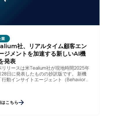
企業
ealium社、リアルタイム顧客エン
ージメントを加速する新しいAI機
を発表
本リリースは米Tealium社が現地時間2025年
0月28日に発表したものの抄訳版です。 新機
行動インサイトエージェント（Behavioral
sights Agent）」が、膨大なイベントや生デ
を瞬時に […]
細はこちら