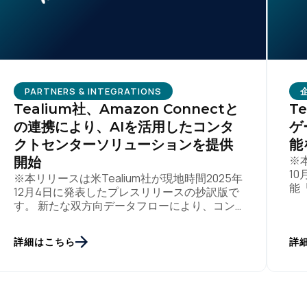
PARTNERS & INTEGRATIONS
Tealium社、Amazon Connectと
T
の連携により、AIを活用したコンタ
ゲ
クトセンターソリューションを提供
能
※
開始
1
※本リリースは米Tealium社が現地時間2025年
能「
12月4日に発表したプレスリリースの抄訳版で
In
す。 新たな双方向データフローにより、コン
ータ
タクトセンターにおけるパーソナライズされた
カスタマージャーニーと、AI対応のエージ […]
詳細はこちら
詳