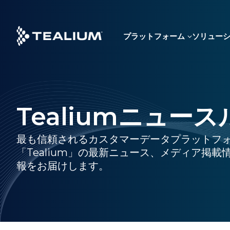
Skip
to
main
プラットフォーム
ソリュー
content
Tealiumニュー
最も信頼されるカスタマーデータプラットフ
「Tealium」の最新ニュース、メディア掲載
報をお届けします。