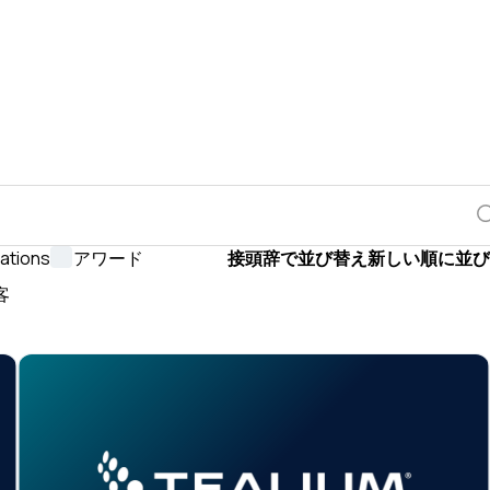
rations
アワード
接頭辞で並び替え
新しい順に並び
客