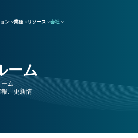
ション
業種
リソース
会社
スルーム
ォーム
情報、更新情