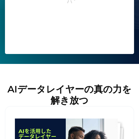
勤務先メールアドレス
お電話番号
会社名
部署および役職
国
AIデータレイヤーの真の力を
解き放つ
本フォームの送信により、Tealiumの
利用規約
ならびに
プラ
イバシーポリシー
に同意したことになります。
送信