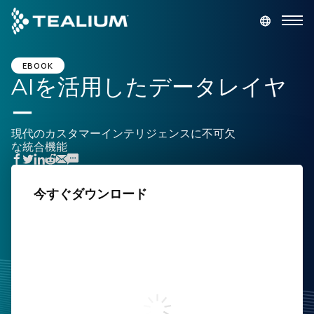
main
content
デモを依頼
ログイン
EBOOK
AIを活用したデータレイヤ
ー
プラットフォーム
現代のカスタマーインテリジェンスに不可欠
な統合機能
ソリューション
業種
今すぐダウンロード
姓
リソース
名
会社