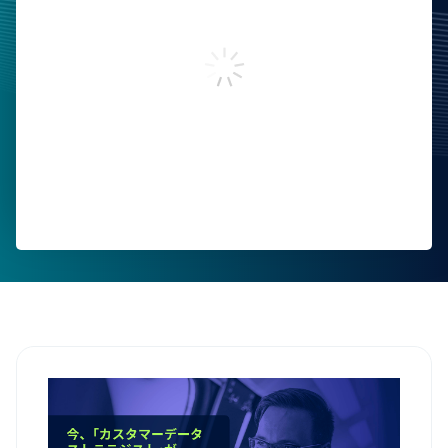
名
勤務先メールアドレス
お電話番号
会社名
部署および役職
国
本フォームの送信により、Tealiumの
利用規約
ならびに
プラ
イバシーポリシー
に同意したことになります。