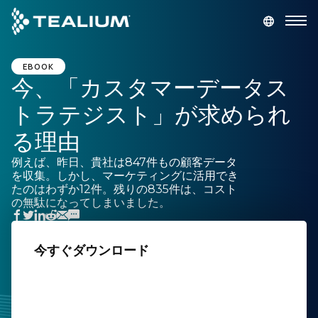
main
content
デモを依頼
ログイン
EBOOK
今、「カスタマーデータス
トラテジスト」が求められ
プラットフォーム
る理由
ソリューション
例えば、昨日、貴社は847件もの顧客データ
を収集。しかし、マーケティングに活用でき
たのはわずか12件。残りの835件は、コスト
業種
の無駄になってしまいました。
リソース
今すぐダウンロード
会社
姓