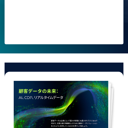
お電話番号
会社名
部署および役職
国
本フォームの送信により、Tealiumの
利用規約
ならびに
プラ
イバシーポリシー
に同意したことになります。
送信