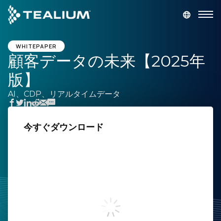
main
content
デモを依頼
ログイン
WHITEPAPER
顧客データの未来【2025年
版】
プラットフォーム
AI、CDP、リアルタイムデータ
ソリューション
今すぐダウンロード
業種
姓
リソース
名
会社
勤務先メールアドレス