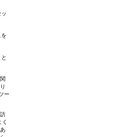
セッ
スを
こと
関
り
るツー
の訪
よく
あ