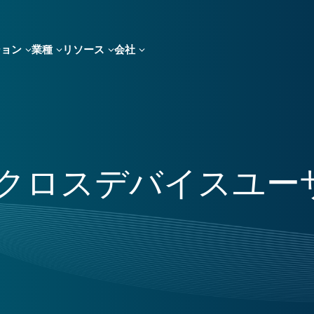
ション
業種
リソース
会社
ching: クロスデバイ