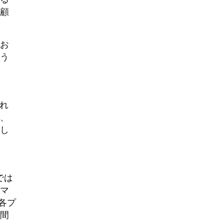
る顧
お
う
それ
、
し
では
マ
各プ
間