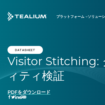
Skip
to
main
プラットフォーム
ソリュー
content
DATASHEET
Visitor Stit
ィティ検証
PDFをダウンロード