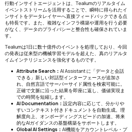
行動インサイトエージェントは、Tealiumのリアルタイム
イベントストリームを活用することで、瞬時に得られたイ
ンサイトをデータレイヤーへ直接フィードバックできる点
も特長です。また、複雑なインフラ構築や運用を行う必要
がなく、データのプライバシーと整合性も確保されていま
す。
Tealiumは1日に数十億件のイベントを処理しており、今回
の発表は従来型の機械学習モデルを超えた、真のリアルタ
イムインテリジェンスを強化するものです。
Attribute Search：
AI Assistant に「データと会話
できる」新しい対話型インターフェースが追加さ
れ、自然言語でサーバーサイド属性を検索可能に。
正確で文脈に沿った結果を即座に返し、価値実現ま
での時間を短縮します。
AI Documentation：
設定内容に応じて、分かりや
すいコンテキスト付きドキュメントを自動生成。理
解度向上、オンボーディングスピードの加速、将来
的なAIガイダンスの基盤構築をサポートします。
Global AI Settings：
AI機能をアカウントレベル・プ