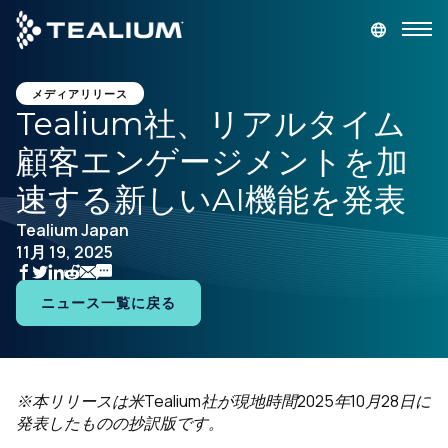
main
content
デモを依頼
ログイン
メディアリリース
Tealium社、リアルタイム
顧客エンゲージメントを加
プラットフォーム
速する新しいAI機能を発表
ソリューション
Tealium Japan
11月 19, 2025
業種
ニュース一覧に戻る
リソース
会社
※本リリースは米Tealium社が現地時間2025年10月28日に
発表したものの抄訳版です。