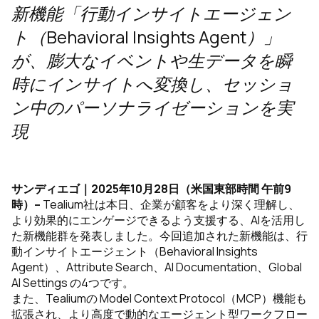
新機能「行動インサイトエージェン
ト（Behavioral Insights Agent）」
が、膨大なイベントや生データを瞬
時にインサイトへ変換し、セッショ
ン中のパーソナライゼーションを実
現
サンディエゴ｜2025年10月28日（米国東部時間 午前9
時）
–
Tealium社は本日、企業が顧客をより深く理解し、
より効果的にエンゲージできるよう支援する、AIを活用し
た新機能群を発表しました。今回追加された新機能は、行
動インサイトエージェント（Behavioral Insights
Agent）、Attribute Search、AI Documentation、Global
AI Settings の4つです。
また、Tealiumの Model Context Protocol（MCP）機能も
拡張され、より高度で動的なエージェント型ワークフロー