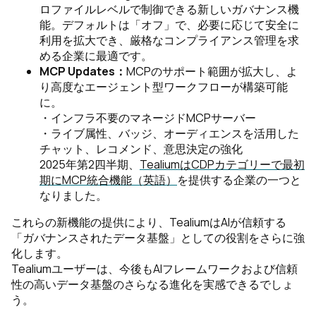
ロファイルレベルで制御できる新しいガバナンス機
能。デフォルトは「オフ」で、必要に応じて安全に
利用を拡大でき、厳格なコンプライアンス管理を求
める企業に最適です。
MCP Updates：
MCPのサポート範囲が拡大し、よ
り高度なエージェント型ワークフローが構築可能
に。
・インフラ不要のマネージドMCPサーバー
・ライブ属性、バッジ、オーディエンスを活用した
チャット、レコメンド、意思決定の強化
2025年第2四半期、
TealiumはCDPカテゴリーで最初
期にMCP統合機能（英語）
を提供する企業の一つと
なりました。
これらの新機能の提供により、TealiumはAIが信頼する
「ガバナンスされたデータ基盤」としての役割をさらに強
化します。
Tealiumユーザーは、今後もAIフレームワークおよび信頼
性の高いデータ基盤のさらなる進化を実感できるでしょ
う。