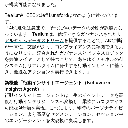
が構築可能になりました。
Tealium社 CEOのJeff Lunsfordは次のように述べていま
す。
「AIの進化は急速で、それに伴いデータの分断が課題とな
っています。Tealiumは、信頼できるガバナンスされた
リ
アルタイムデータストリーム
を提供することで、AIの判断
が一貫性、文脈があり、コンプライアンスに準拠できるよ
うになります。統合されたガバナンスとビジネスロジック
を共通レイヤーとして持つことで、あらゆるチャネルのAI
システムはリアルタイムに発生する行動インサイトに基づ
き、最適なアクションを実行できます。」
新機能「行動インサイトエージェント（Behavioral
Insights Agent）」
行動インサイトエージェントは、生のイベントデータを高
度な行動インテリジェンスへ変換し、柔軟にカスタマイズ
可能なAI分類を実現。これにより、即時のパーソナライゼ
ーション、より高度なセグメンテーション、セッション中
のエンゲージメントを大規模に実現します。