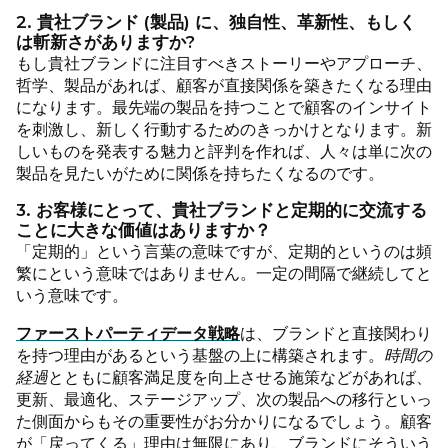
2. 貴社ブランド (製品) に、独自性、革新性、もしく
は斬新さがありますか?
もし貴社ブランドに注目すべきストーリーやアプローチ、
哲学、製品があれば、顧客が直接関係を築きたくなる理由
になります。最先端の製品を持つことで顧客のインサイト
を刺激し、新しく行動するためのきっかけとなります。新
しいものを発表する魅力と評判を作れば、人々は単に次の
製品を見たいがために関係を持ちたくなるのです。
3. お客様にとって、貴社ブランドと定期的に交流する
ことに大きな価値はありますか？
「定期的」という言葉の意味ですが、定期的というのは頻
繁にという意味ではありません。一定の間隔で継続してと
いう意味です。
ファーストパーティデータ戦略
は、ブランドと直接関わり
を持つ理由があるという基盤の上に構築されます。
時間の
経過
とともに顧客満足度を向上させる施策などがあれば、
更新、最適化、ステージアップ、次の製品への移行といっ
た側面からもその重要性がお分かりになるでしょう。顧客
が「戻ってくる」理由は無限にあり、ブランドにそういう