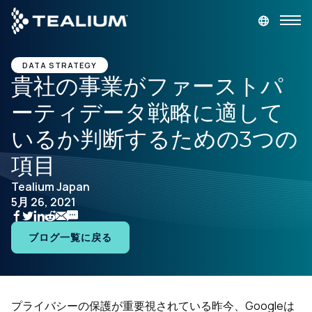
main
content
デモを依頼
ログイン
DATA STRATEGY
貴社の事業がファーストパ
ーティデータ戦略に適して
プラットフォーム
いるか判断するための3つの
ソリューション
項目
Tealium Japan
業種
5月 26, 2021
リソース
ブログ一覧に戻る
会社
プライバシーの保護が重要視されている昨今、Googleは