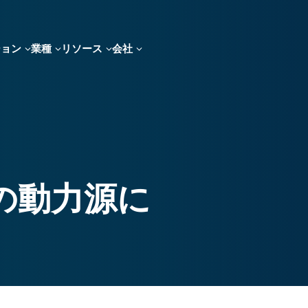
ション
業種
リソース
会社
の動力源に