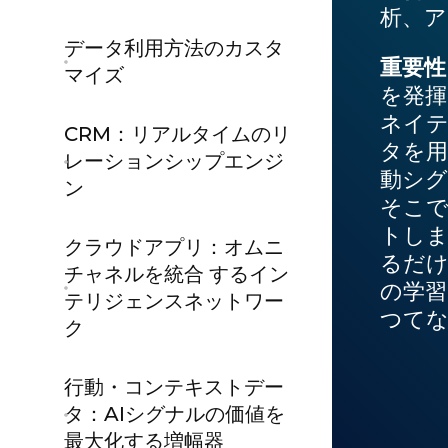
析、ア
データ利用方法のカスタ
重要性
マイズ
を発揮
ネイテ
CRM：リアルタイムのリ
タを用
レーションシップエンジ
動シグ
ン
そこで
トしま
クラウドアプリ：オムニ
るだ
チャネルを統合 するイン
の学習
テリジェンスネットワー
つてな
ク
行動・コンテキストデー
タ：AIシグナルの価値を
最大化する増幅器