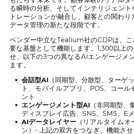
る瞬時の分析、そしてインテリジェント
トレーションが融合し、顧客との関わり
データ管理の新たな段階です。
ベンダー中立なTealium社のCDPは
要な基盤として機能します。1,300以上
せ、以下の3つの異なるAIエンゲージメ
ます。
会話型AI
（同期型、分散型、ターゲッ
ト、モバイルアプリ、POS、コール
ント
エンゲージメント型AI
（非同期型、
ディスプレイ広告、SNS、SMS、E
AIデータレイヤー
（リアルタイムオ
ン）- 上記の双方をつなぎ、機能さ