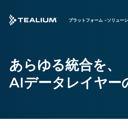
Skip
to
main
プラットフォーム
ソリュー
content
あらゆる統合を、
AIデータレイヤー