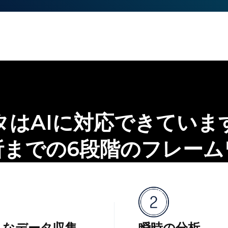
タはAIに対応できていま
析までの6段階のフレーム
トなデータ収集
瞬時の分析