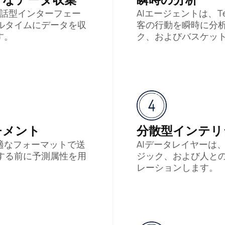
会話型インターフェー
AIエージェントは、Teali
ルタイムにデータを収
客の行動を瞬時に分
す。
ク、およびバスケッ
チメント
分散型インテリ
適なフォーマットで送
AIデータレイヤーは
する前に予測属性を用
ジック、および人と
レーションします。