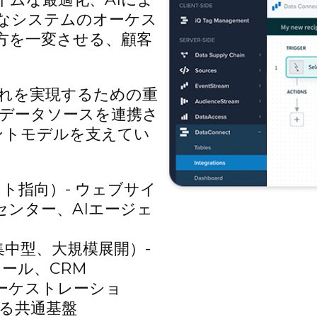
なシステムのオーケス
方を一変させる、顧客
、これを実現するための重
のデータソースを連携さ
ントモデルを支えてい
ト指向）- ウェブサイ
センター、AIエージェ
集中型、大規模展開）-
メール、CRM
ーケストレーショ
せる共通基盤