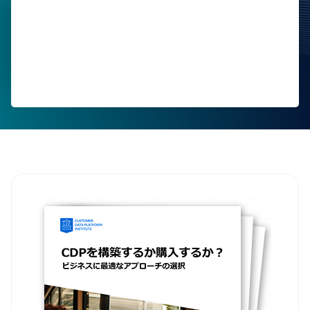
お電話番号
会社名
部署および役職
国
本フォームの送信により、Tealiumの
利用規約
ならびに
プラ
イバシーポリシー
に同意したことになります。
送信