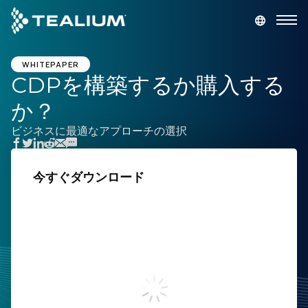
main
content
デモを依頼
ログイン
WHITEPAPER
CDPを構築するか購入する
か？
プラットフォーム
ビジネスに最適なアプローチの選択
ソリューション
今すぐダウンロード
業種
姓
リソース
名
会社
勤務先メールアドレス