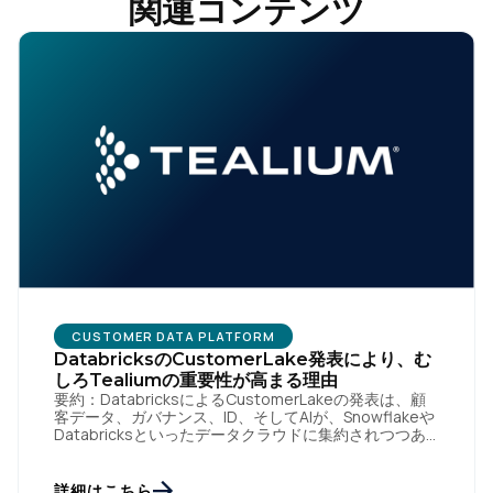
関連コンテンツ
CUSTOMER DATA PLATFORM
DatabricksのCustomerLake発表により、む
しろTealiumの重要性が高まる理由
要約：DatabricksによるCustomerLakeの発表は、顧
客データ、ガバナンス、ID、そしてAIが、Snowflakeや
Databricksといったデータクラウドに集約されつつあ
るという市場の動向を裏付けていま […]
詳細はこちら