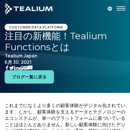
main
content
デモを依頼
ログイン
CUSTOMER DATA PLATFORM
注目の新機能！Tealium
Functionsとは
プラットフォーム
Tealium Japan
6月 30, 2021
ソリューション
ブログ一覧に戻る
業種
リソース
これまでになくより多くの顧客体験がデジタル化されてい
ます。しかし、顧客体験を支えるデータとテクノロジーの
会社
エコシステムが、単一のプラットフォームに基づいている
ことはほとんどありません。新しい顧客体験に向けたデジ