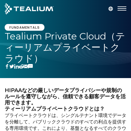
main
content
デモを依頼
ログイン
FUNDAMENTALS
Tealium Private Cloud（テ
ィーリアムプライベートク
プラットフォーム
ラウド）
ソリューション
業種
HIPAAなどの厳しいデータプライバシーや規制の
ルールを遵守しながら、信頼できる顧客データを活
リソース
用できます。
ティーリアムプライベートクラウドとは？
会社
プライベートクラウドは、シングルテナント環境でデータ
を分離して、パブリッククラウドのすべての利点を提供す
る専用環境です。これにより、基盤となるすべてのクラウ