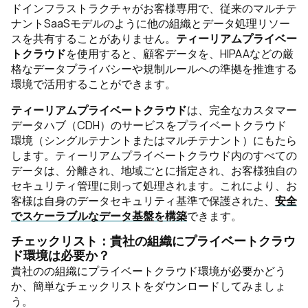
ドインフラストラクチャがお客様専用で、従来のマルチテ
ナントSaaSモデルのように他の組織とデータ処理リソー
スを共有することがありません。
ティーリアムプライベー
トクラウド
を使用すると、顧客データを、HIPAAなどの厳
格なデータプライバシーや規制ルールへの準拠を推進する
環境で活用することができます。
ティーリアムプライベートクラウド
は、完全なカスタマー
データハブ（CDH）のサービスをプライベートクラウド
環境（シングルテナントまたはマルチテナント）にもたら
します。ティーリアムプライベートクラウド内のすべての
データは、分離され、地域ごとに指定され、お客様独自の
セキュリティ管理に則って処理されます。これにより、お
客様は自身のデータセキュリティ基準で保護された、
安全
でスケーラブルなデータ基盤を構築
できます。
チェックリスト：貴社の組織にプライベートクラウ
ド環境は必要か？
貴社のの組織にプライベートクラウド環境が必要かどう
か、簡単なチェックリストをダウンロードしてみましょ
う。