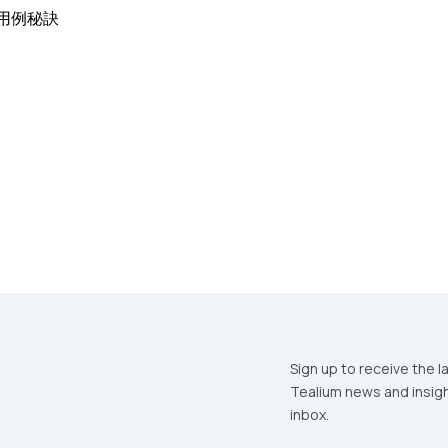
戶用例秘訣
omments:
ubmitting this form, you agree to Tealium's
Terms of Use
and
Privacy Po
SUBMIT
Sign up to receive the l
Tealium news and insigh
inbox.