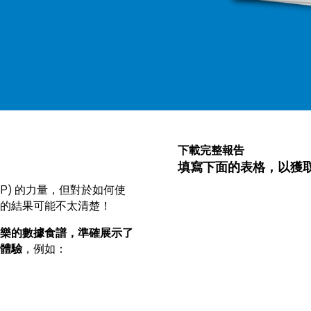
irst Name:
下載完整報告
填寫下面的表格，以獲
P) 的力量，但對於如何使
ork Email:
的結果可能不太清楚！
樂的數據食譜，準確展示了
ompany:
體驗
，例如：
untry: