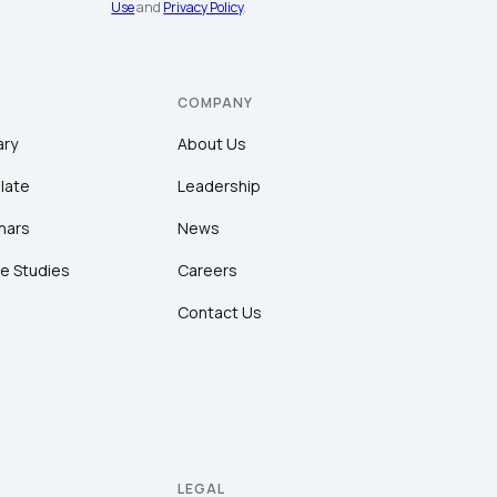
Use
and
Privacy Policy
.
COMPANY
ary
About Us
late
Leadership
nars
News
e Studies
Careers
Contact Us
LEGAL