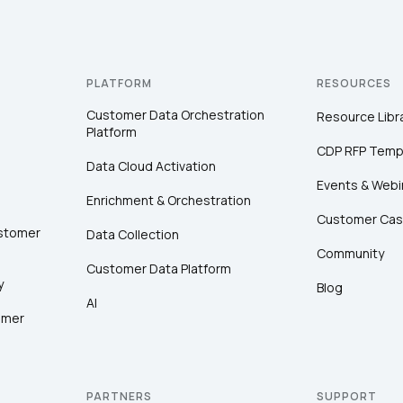
PLATFORM
RESOURCES
Customer Data Orchestration
Resource Libr
Platform
CDP RFP Temp
Data Cloud Activation
Events & Webi
Enrichment & Orchestration
Customer Cas
ustomer
Data Collection
Community
Customer Data Platform
y
Blog
AI
omer
PARTNERS
SUPPORT