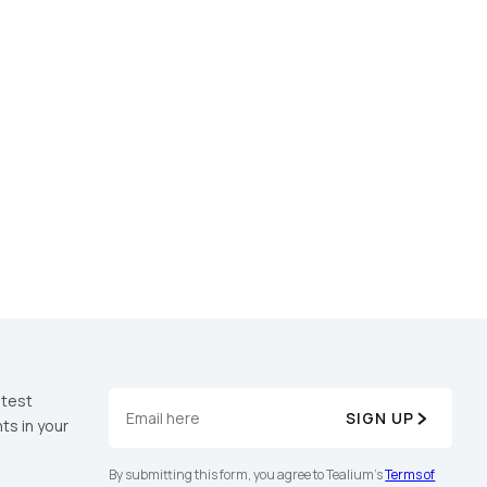
licy
.
atest
SIGN UP
ts in your
By submitting this form, you agree to Tealium's
Terms of