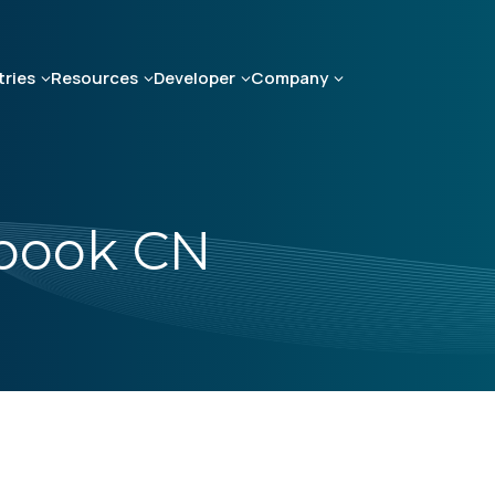
tries
Resources
Developer
Company
kbook CN