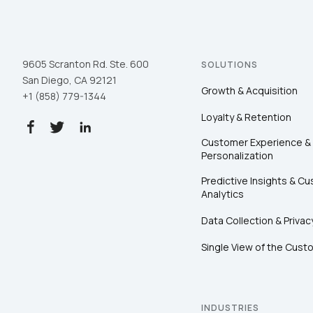
9605 Scranton Rd. Ste. 600
SOLUTIONS
San Diego, CA 92121
Growth & Acquisition
+1 (858) 779-1344
Loyalty & Retention
Customer Experience &
Personalization
Predictive Insights & C
Analytics
Data Collection & Privac
Single View of the Cust
INDUSTRIES